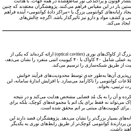
نتشار فوتون و پراکندگی نور ساطع‌شده در همه جهات. با هدایت
ستین بار در این مقیاس فراهم می‌کنند. پژوهشگران معتقدند که چنین
اد رایانه‌های کوانتومی بزرگ یا «مراکز دادهٔ کوانتومی» آینده فراهم
 و کشف مواد و دارو نیز تأثیرگذار باشد. اگرچه چالش‌های
جاد می‌کند.
پژوهشگران به رهبری دانشگاه استنفورد یک پلتفرم مقیاس‌پذیر برای خوانش سریع و موازی کیوبیت‌های مبتنی بر اتم با استفاده از آرایه‌های بزرگ از کاواک‌های نوری (optical cavities) ارائه کرده‌اند که یکی از
منتشر شده است، یک آرایه عملی شامل ۴۰ کاواک با ۴۰ کیوبیت اتمی منفرد را نشان می‌دهد،
س‌پذیری آن‌ها به‌طور جدی توسط محدودیت‌های فرآیند خوانش
لاعات کوانتومی را ناکارآمد می‌سازد. با افزایش اندازهٔ سامانه، این
ت ترتیبی، بخواند.
رده و آن را به یک مُد فضایی مشخص هدایت می‌کند و در نتیجه
ک می‌تواند نه فقط برای یک اتم یا مجموعه‌های کوچک، بلکه برای
ی برای کیوبیت‌های مبتنی بر اتم محقق شده است.
عملی عمل می‌کند، در حالی که نمونهٔ بزرگ‌تر با بیش از ۵۰۰ کاواک امکان‌پذیری سامانه‌های بسیار بزرگ‌تر را نشان می‌دهد. پژوهشگران قصد دارند این
ین پردازندهٔ کوانتومی کوچک‌تر از طریق رابط‌های نوری به یکدیگر
اهند داشت.