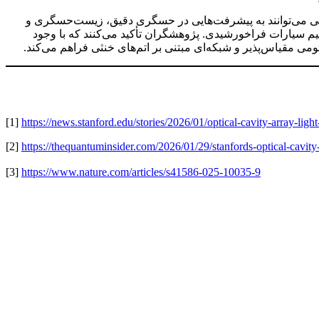
اواکی می‌توانند به پیشرفت‌هایی در حسگری دقیق، زیست‌حسگری و
م سیارات فراخورشیدی. پژوهشگران تأکید می‌کنند که با وجود
ومی مقیاس‌پذیر و شبکه‌ای مبتنی بر اتم‌های خنثی فراهم می‌کند.
[1]
https://news.stanford.edu/stories/2026/01/optical-cavity-array-li
[2]
https://thequantuminsider.com/2026/01/29/stanfords-optical-cavity
[3]
https://www.nature.com/articles/s41586-025-10035-9