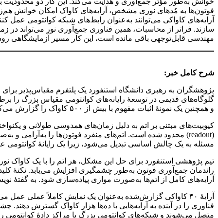
خوانش به‌طور مؤثر جمع‌آوری و هدایت می‌کند. این کار دو محدودیت ب
فوتون‌ها به مُدهای نوری مشخص، آرایه‌های کاواک امکان خوانش هم‌زم
آرایه‌های کاواکی می‌توانند به‌عنوان رابط‌های شبکه کوانتومی عمل کنند
سازند. فراتر از محاسبات، همین فناوری جمع‌آوری نور می‌تواند در 
مهندسی قابل‌توجهی باقی مانده است، این کار مسیر آزمایشگاهی روشنی
شرح کامل خبر:
گلوگاه‌های قدیمی در توسعهٔ رایانه‌های کوانتومی مقیاس بزرگ را بر
و همچنین یک نمونهٔ اثبات مفهوم با بیش از ۵۰۰ کاواک را گزارش می‌کند که مسیر دستیابی به معماری‌هایی با توان پشتیبانی از میلیون‌ها کیوبیت از طریق شبکه‌سازی را ترسیم می‌کند.
کیوبیت‌های مبتنی بر اتم به دلیل زمان‌های همدوسی طولانی و یکنوا
(readout) محدود شده است. اتم‌های منفرد فوتون‌ها را به‌آرامی 
مسئله به یک چالش اساسی تبدیل می‌شود، زیرا یک رایانهٔ کوانتومی عملی
تیم پژوهشی استنفورد برای حل این مشکل، هر اتم را با یک کاواک نو
راندمان جمع‌آوری فوتون به‌طور چشمگیری افزایش می‌یابد. نکتهٔ کلید
آرایه‌های کامل از اتم‌ها به‌صورت موازی پیاده‌سازی شود. به گفتهٔ 
فناوری را در آینده به آرایه‌هایی با ده‌ها هزار کاواک گسترش دهند. چ
متصل می‌شوند و شبکه‌های کوانتومی بزرگ یا مراکز دادهٔ کوانتومی را 