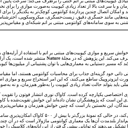
نیادی کیوبیت‌های مبتنی بر اتم خنثی را برطرف می‌کند: سرعت پایین ا
ان و با سرعت بالا از تعداد زیادی کیوبیت به‌صورت موازی را برای نخ
 و امکان اتصال چندین پردازندهٔ کوانتومی کوچک‌تر به یکدیگر را برای ایج
زمینه‌هایی مانند حسگری دقیق، زیست‌حسگری، میکروسکوپی، اخترشناسی
 به سوی سامانه‌های کوانتومی مبتنی بر اتم شبکه‌ای و مقیاس‌پذیر ای
طرف می‌کند. این پژوهش که در مجلهٔ
Nature
ختی ذاتی خود گزینه‌ای جذاب برای محاسبات کوانتومی هستند، اما مقیا
و به‌صورت ایزوتروپیک ساطع می‌کنند، که این امر استخراج سریع و موازی اط
 باید بتواند حالت تعداد زیادی کیوبیت را به‌طور هم‌زمان، و نه به‌صور
ری اختصاصی یکپارچه کرده است. کاواک نوری انتشار فوتون را تقویت ک
ی این است که پژوهشگران نشان داده‌اند این خوانش تقویت‌شده با کاوا
نویسندگان، این نخستین بار است که چنین خوانش هم‌زمان و مقیاس‌پذیر
آرایهٔ ۴۰‌ کاواکی گزارش‌شده به‌عنوان یک نمایش کاملاً 
شم‌انداز بلندمدت آن‌ها یک معماری کوانتومی ماژولار است که در آن چند
تشکیل می‌دهند که توانایی پیشی گرفتن از ابررایانه‌های کلاسیک را خو