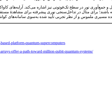
ل و جمع‌آوری نور در سطح تک‌فوتونی نیز اشاره می‌کند. آرایه‌های ک
باشند؛ برای مثال در تداخل‌سنجی نوری پیشرفته برای مشاهدهٔ مستقی
‌شده مسیری ملموس و از نظر تجربی تأیید شده به‌سوی سامانه‌های کوانت
ght-based-platform-quantum-supercomputers
-arrays-offer-a-path-toward-million-qubit-quantum-systems/