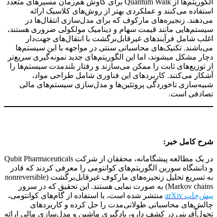
الگوریتم‌ها از Quantum Walk برای کاوش هم‌زمان مسیرهای متعدد
استفاده می‌کنند و عملکردی بهتر از روش‌های کلاسیک ارائه
می‌دهند. زنجیره‌های مارکوف که برای مدل‌سازی انتقال‌ها در
سیستم‌هایی مانند قیمت سهام و دینامیک مولکولی ضروری هستند،
اغلب شامل فرآیندهای غیرقابل‌برگشت با انتقال‌های جهت‌دار
می‌باشند. تکنیک‌های محاسباتی سنتی در مواجهه با این سیستم‌ها
دچار مشکل میشوند، اما این الگوریتم‌های جدید نمونه‌گیری سریع‌تر
از توزیع‌های ثابت را ممکن می‌سازند و رفتار بلندمدت سیستم‌ها را
آشکار می‌کنند. کاربردهای این فناوری شامل طراحی مواد،
شبیه‌سازی تاخوردگی پروتئین‌ها و مدل‌سازی سیستم‌های مالی
تصادفی است.
شرح کامل خبر:
در یک مطالعه پیشگامانه، محققان از شرکت Qubit Pharmaceuticals
و دانشگاه سوربن الگوریتم‌های کوانتومی را معرفی کردند که قادر
به تسریع تحلیل زنجیره‌های مارکوف غیرقابل‌برگشت (nonreversible
Markov chains) به صورت نمایی هستند. این تحقیق که در سرور
پیش‌چاپ arXiv
منتشر شده است، با استفاده از گام‌های کوانتومی،
چالش‌های محاسباتی طولانی‌مدت را حل کرده و کاربردهای
تحول‌آفرینی در کشف دارو، یادگیری ماشین و مدل‌سازی مالی ارائه