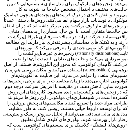
می‌دهد. زنجیره‌های مارکوف برای مدل‌سازی سیستم‌هایی که بین
حالت‌های مختلف با احتمال مشخص جابه‌جا می‌شوند، به کار
می‌روند و نقش کلیدی در درک فرآیندهای پیچیده‌ای همچون دینامیک
مولکولی یا نوسانات بازار سهام ایفا می‌کنند. روش‌های سنتی عمدتاً
بر زنجیره‌های مارکوف برگشت‌پذیر تمرکز داشته‌اند که در آن انتقال
بین حالت‌ها متقارن است. با این حال، بسیاری از پدیده‌های دنیای
واقعی—مانند حرکت ذرات در سیالات—رفتاری غیرقابل‌برگشت
دارند و به تکنیک‌های محاسباتی پیشرفته‌تری نیاز دارند. این مطالعه
الگوریتم‌های کوانتومی جدیدی را معرفی می‌کند که توزیع‌های
ثابت(stationary distributions) زنجیره‌های غیرقابل‌برگشت را
نمونه‌برداری می‌کنند و حالت‌های تعادلی بلندمدت آن‌ها را ضبط
می‌کنند. گام‌های کوانتومی، که محور این الگوریتم‌ها هستند، از اصل
برهم‌نهی (superposition) استفاده می‌کنند و امکان بررسی هم‌زمان
مسیرهای متعدد را فراهم می‌سازند. این قابلیت به الگوریتم‌های
کوانتومی اجازه می‌دهد تا زمان محاسبات را برای برخی زنجیره‌ها به
صورت نمایی کاهش دهند، در مقایسه با افزایش سرعت درجه دوم
که در زنجیره‌های برگشت‌پذیر دیده می‌شود. کاربردهای این روش
گسترده است: در شبیه‌سازی‌های مولکولی، این روش‌ها می‌توانند
طراحی مواد جدید را تسریع کنند یا مکانیسم‌های پیچش پروتئین را
که برای توسعه داروها حیاتی هستند، روشن کنند. به طور مشابه،
مدل‌های مالی تصادفی می‌توانند از تحلیل سریع‌تر ریسک و پیش‌بینی
رفتار بازار بهره‌مند شوند. نوآوری‌های کلیدی شامل تطبیق
«روش‌های لیفتینگ» کلاسیک برای سیستم‌های کوانتومی است که